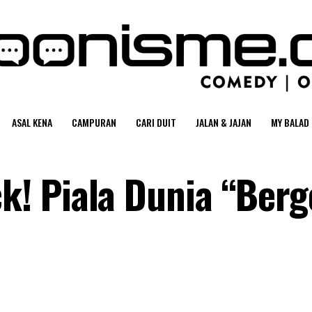
ASAL KENA
CAMPURAN
CARI DUIT
JALAN & JAJAN
MY BALAD
! Piala Dunia “Ber