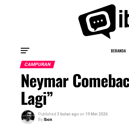
BERANDA
CAMPURAN
Neymar Comeback
Lagi”
Published
3 bulan ago
on
19 Mei 2026
By
Ibon