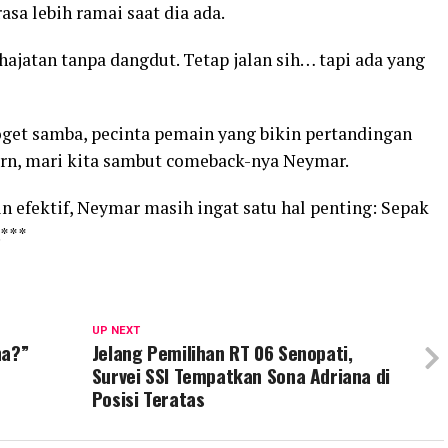
rasa lebih ramai saat dia ada.
ajatan tanpa dangdut. Tetap jalan sih… tapi ada yang
 joget samba, pecinta pemain yang bikin pertandingan
ern, mari kita sambut comeback-nya Neymar.
n efektif, Neymar masih ingat satu hal penting: Sepak
.***
UP NEXT
na?”
Jelang Pemilihan RT 06 Senopati,
Survei SSI Tempatkan Sona Adriana di
Posisi Teratas